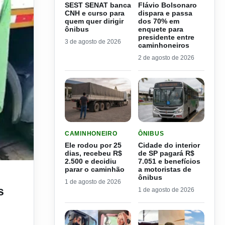
SEST SENAT banca
Flávio Bolsonaro
CNH e curso para
dispara e passa
quem quer dirigir
dos 70% em
ônibus
enquete para
presidente entre
3 de agosto de 2026
caminhoneiros
2 de agosto de 2026
LER MATERIA: ELE RODOU POR 25 DIAS, RECEB
LER MATERIA: CIDADE DO
CAMINHONEIRO
ÔNIBUS
Ele rodou por 25
Cidade do interior
dias, recebeu R$
de SP pagará R$
2.500 e decidiu
7.051 e benefícios
parar o caminhão
a motoristas de
ônibus
1 de agosto de 2026
s
1 de agosto de 2026