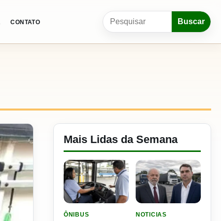
Pesquisar por:
Buscar
A
CONTATO
Mais Lidas da Semana
LER MATERIA: SEST SENAT BANCA CNH E CURS
LER MATERIA: FLÁVIO B
ÔNIBUS
NOTICIAS