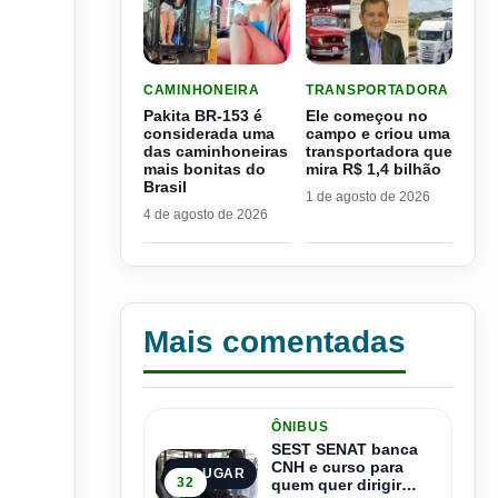
LER MATERIA: PAKITA BR-153 É CONSIDERADA
LER MATERIA: ELE COME
CAMINHONEIRA
TRANSPORTADORA
Pakita BR-153 é
Ele começou no
considerada uma
campo e criou uma
das caminhoneiras
transportadora que
mais bonitas do
mira R$ 1,4 bilhão
Brasil
1 de agosto de 2026
4 de agosto de 2026
Mais comentadas
ÔNIBUS
SEST SENAT banca
CNH e curso para
1º LUGAR
32
quem quer dirigir