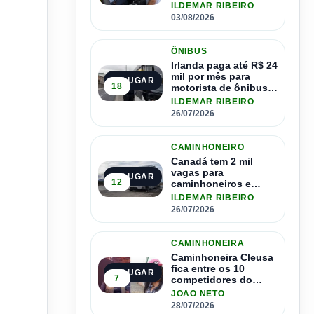
ônibus
ILDEMAR RIBEIRO
03/08/2026
ÔNIBUS
Irlanda paga até R$ 24
mil por mês para
2º LUGAR
18
motorista de ônibus e
pode contratar até
ILDEMAR RIBEIRO
1.500 motoristas
26/07/2026
CAMINHONEIRO
Canadá tem 2 mil
vagas para
3º LUGAR
12
caminhoneiros e
salário de até R$ 24
ILDEMAR RIBEIRO
mil por mês
26/07/2026
CAMINHONEIRA
Caminhoneira Cleusa
fica entre os 10
4º LUGAR
7
competidores do
Master Driver Brasil
JOÃO NETO
28/07/2026