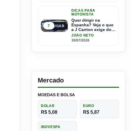
DICAS PARA
MOTORISTA
Quer dirigir na
Espanha? Veja o que
7
5º LUGAR
a J Carrion exige dos
brasileiros
JOÃO NETO
30/07/2026
Mercado
MOEDAS E BOLSA
DOLAR
EURO
R$ 5,08
R$ 5,87
IBOVESPA