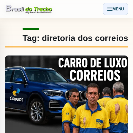
Pular para o conteudo
MENU
Abrir men
Tag:
diretoria dos correios