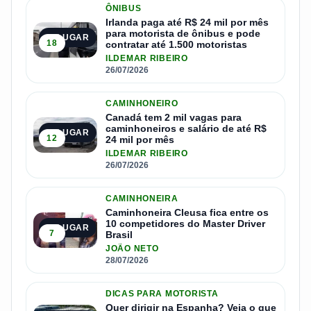
ÔNIBUS
Irlanda paga até R$ 24 mil por mês
para motorista de ônibus e pode
1º LUGAR
18
contratar até 1.500 motoristas
ILDEMAR RIBEIRO
26/07/2026
CAMINHONEIRO
Canadá tem 2 mil vagas para
caminhoneiros e salário de até R$
2º LUGAR
12
24 mil por mês
ILDEMAR RIBEIRO
26/07/2026
CAMINHONEIRA
Caminhoneira Cleusa fica entre os
10 competidores do Master Driver
3º LUGAR
7
Brasil
JOÃO NETO
28/07/2026
DICAS PARA MOTORISTA
Quer dirigir na Espanha? Veja o que