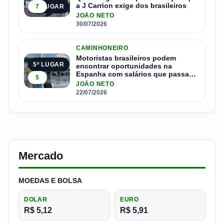
a J Carrion exige dos brasileiros
7
4º LUGAR
JOÃO NETO
30/07/2026
CAMINHONEIRO
Motoristas brasileiros podem
5º LUGAR
encontrar oportunidades na
Espanha com salários que passam
5
de R$ 17 mil por mês
JOÃO NETO
22/07/2026
Mercado
MOEDAS E BOLSA
DOLAR
EURO
R$ 5,12
R$ 5,91