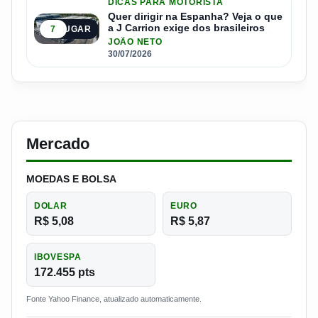
DICAS PARA MOTORISTA
Quer dirigir na Espanha? Veja o que
a J Carrion exige dos brasileiros
7
5º LUGAR
JOÃO NETO
30/07/2026
Mercado
MOEDAS E BOLSA
DOLAR
EURO
R$ 5,08
R$ 5,87
IBOVESPA
172.455 pts
Fonte Yahoo Finance, atualizado automaticamente.