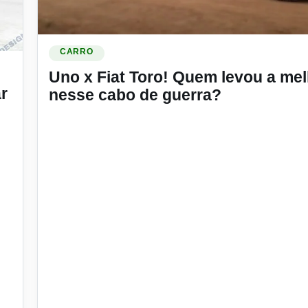
Ler materia: Uno x Fiat Toro! Quem levou a melhor nes
CARRO
esafiar a Fiat Toro
Uno x Fiat Toro! Quem levou a me
r
nesse cabo de guerra?