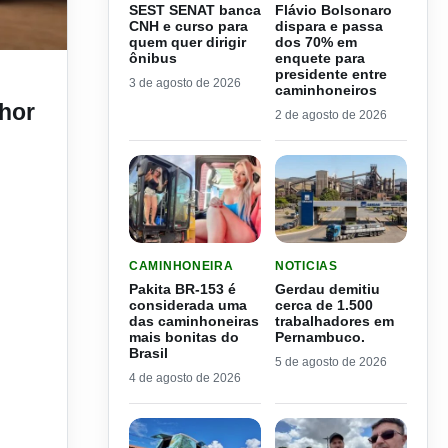
SEST SENAT banca
Flávio Bolsonaro
CNH e curso para
dispara e passa
quem quer dirigir
dos 70% em
ônibus
enquete para
se cabo de guerra?
presidente entre
3 de agosto de 2026
caminhoneiros
lhor
2 de agosto de 2026
LER MATERIA: PAKITA BR-153 É CONSIDERADA
LER MATERIA: GERDAU D
CAMINHONEIRA
NOTICIAS
Pakita BR-153 é
Gerdau demitiu
considerada uma
cerca de 1.500
das caminhoneiras
trabalhadores em
mais bonitas do
Pernambuco.
Brasil
5 de agosto de 2026
4 de agosto de 2026