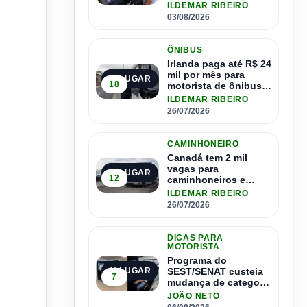
ônibus
ILDEMAR RIBEIRO
03/08/2026
ÔNIBUS
Irlanda paga até R$ 24
mil por mês para
2º LUGAR
18
motorista de ônibus e
pode contratar até
ILDEMAR RIBEIRO
1.500 motoristas
26/07/2026
CAMINHONEIRO
Canadá tem 2 mil
vagas para
3º LUGAR
12
caminhoneiros e
salário de até R$ 24
ILDEMAR RIBEIRO
mil por mês
26/07/2026
DICAS PARA
MOTORISTA
Programa do
SEST/SENAT custeia
4º LUGAR
7
mudança de categoria
da CNH; saiba como
JOÃO NETO
se inscrever