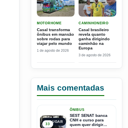
LER MATERIA: CASAL TRANSFORMA ÔNIBUS E
LER MATERIA: CASAL BR
MOTORHOME
CAMINHONEIRO
Casal transforma
Casal brasileiro
ônibus em mansão
revela quanto
sobre rodas para
ganha dirigindo
viajar pelo mundo
caminhão na
Europa
1 de agosto de 2026
3 de agosto de 2026
Mais comentadas
ÔNIBUS
SEST SENAT banca
CNH e curso para
1º LUGAR
33
quem quer dirigir