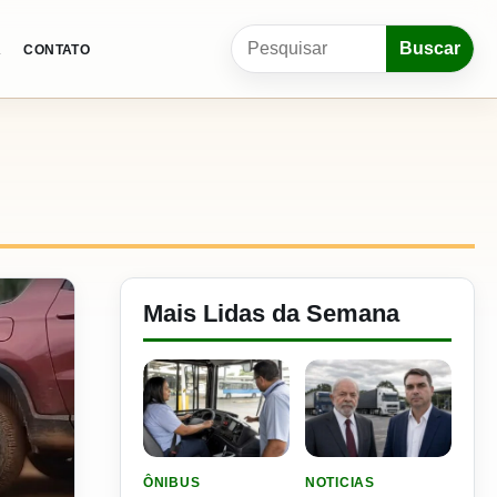
Pesquisar por:
Buscar
A
CONTATO
Mais Lidas da Semana
LER MATERIA: SEST SENAT BANCA CNH E CURS
LER MATERIA: FLÁVIO B
ÔNIBUS
NOTICIAS