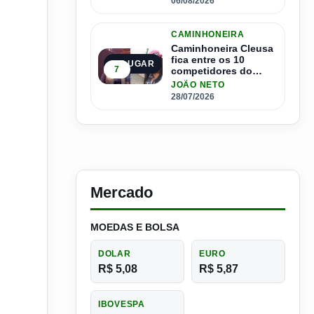
06/08/2026
CAMINHONEIRA
Caminhoneira Cleusa
fica entre os 10
5º LUGAR
7
competidores do
Master Driver Brasil
JOÃO NETO
28/07/2026
Mercado
MOEDAS E BOLSA
DOLAR
EURO
R$ 5,08
R$ 5,87
IBOVESPA