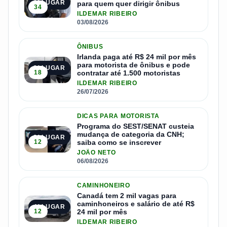
1º LUGAR
para quem quer dirigir ônibus
34
ILDEMAR RIBEIRO
03/08/2026
ÔNIBUS
Irlanda paga até R$ 24 mil por mês
para motorista de ônibus e pode
2º LUGAR
18
contratar até 1.500 motoristas
ILDEMAR RIBEIRO
26/07/2026
DICAS PARA MOTORISTA
Programa do SEST/SENAT custeia
mudança de categoria da CNH;
3º LUGAR
12
saiba como se inscrever
JOÃO NETO
06/08/2026
CAMINHONEIRO
Canadá tem 2 mil vagas para
caminhoneiros e salário de até R$
4º LUGAR
12
24 mil por mês
ILDEMAR RIBEIRO