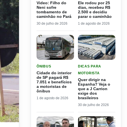
Video: Filho do
Ele rodou por 25
Neni sofre
dias, recebeu R$
tombamento de
2.500 e decidiu
caminhão no Pará
parar o caminhão
30 de julho de 2026
1 de agosto de 2026
LER MATERIA: CIDADE DO INTERIOR DE SP PAGA
LER MATERIA: QUER DIRI
ÔNIBUS
DICAS PARA
Cidade do interior
MOTORISTA
de SP pagará R$
Quer dirigir na
7.051 e benefícios
Espanha? Veja o
a motoristas de
que a J Carrion
ônibus
exige dos
brasileiros
1 de agosto de 2026
30 de julho de 2026