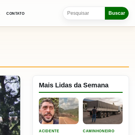
Pesquisar por:
Buscar
A
CONTATO
Mais Lidas da Semana
LER MATERIA: VIDEO: FILHO DO NENI SOFRE 
LER MATERIA: ELE RODOU
ACIDENTE
CAMINHONEIRO