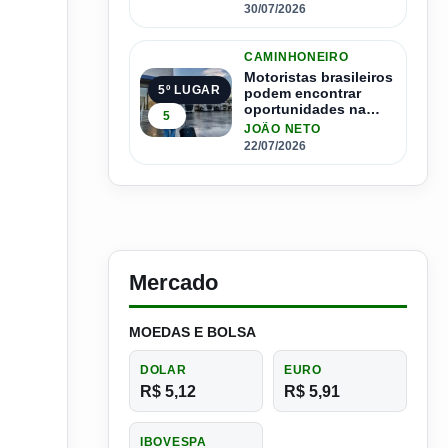
30/07/2026
CAMINHONEIRO
Motoristas brasileiros
5º LUGAR
podem encontrar
oportunidades na
5
Espanha com salários
JOÃO NETO
que passam de R$ 17
22/07/2026
mil por mês
Mercado
MOEDAS E BOLSA
DOLAR
EURO
R$ 5,12
R$ 5,91
IBOVESPA