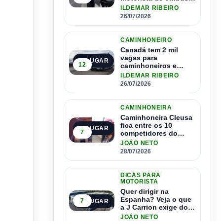
pode contratar até
ILDEMAR RIBEIRO
1.500 motoristas
26/07/2026
CAMINHONEIRO
Canadá tem 2 mil
vagas para
2º LUGAR
12
caminhoneiros e
salário de até R$ 24
ILDEMAR RIBEIRO
mil por mês
26/07/2026
CAMINHONEIRA
Caminhoneira Cleusa
fica entre os 10
3º LUGAR
7
competidores do
Master Driver Brasil
JOÃO NETO
28/07/2026
DICAS PARA
MOTORISTA
Quer dirigir na
Espanha? Veja o que
7
4º LUGAR
a J Carrion exige dos
brasileiros
JOÃO NETO