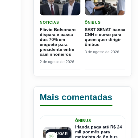
LER MATERIA: FLÁVIO BOLSONARO DISPARA E
LER MATERIA: SEST SENA
NOTICIAS
ÔNIBUS
Flávio Bolsonaro
SEST SENAT banca
dispara e passa
CNH e curso para
dos 70% em
quem quer dirigir
enquete para
ônibus
presidente entre
3 de agosto de 2026
caminhoneiros
2 de agosto de 2026
Mais comentadas
ÔNIBUS
Irlanda paga até R$ 24
mil por mês para
1º LUGAR
18
motorista de ônibus e