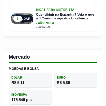
DICAS PARA MOTORISTA
Quer dirigir na Espanha? Veja o que
a J Carrion exige dos brasileiros
7
5º LUGAR
JOÃO NETO
30/07/2026
Mercado
MOEDAS E BOLSA
DOLAR
EURO
R$ 5,11
R$ 5,89
IBOVESPA
175.546 pts