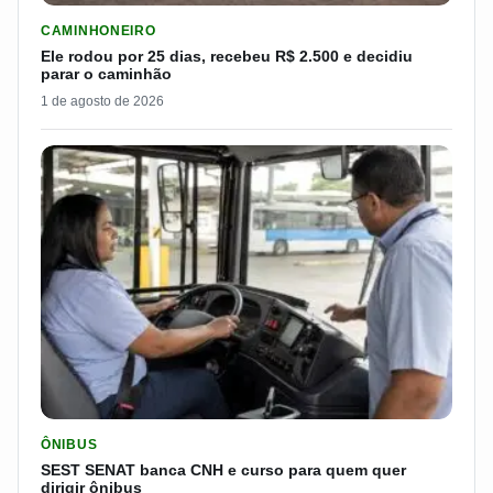
LER MATERIA: ELE RODOU POR 25 DIAS, RECEBEU R$ 2.500 
CAMINHONEIRO
Ele rodou por 25 dias, recebeu R$ 2.500 e decidiu
parar o caminhão
1 de agosto de 2026
LER MATERIA: SEST SENAT BANCA CNH E CURSO PARA QUEM 
ÔNIBUS
SEST SENAT banca CNH e curso para quem quer
dirigir ônibus