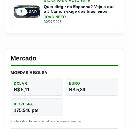
DICAS PARA MOTORISTA
Quer dirigir na Espanha? Veja o que
a J Carrion exige dos brasileiros
7
5º LUGAR
JOÃO NETO
30/07/2026
Mercado
MOEDAS E BOLSA
DOLAR
EURO
R$ 5,11
R$ 5,89
IBOVESPA
175.546 pts
Fonte Yahoo Finance, atualizado automaticamente.