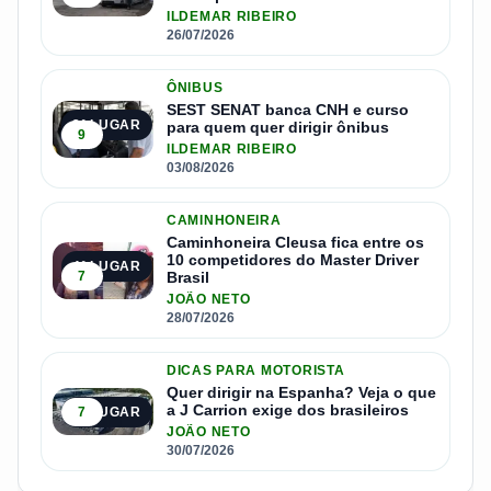
ILDEMAR RIBEIRO
26/07/2026
ÔNIBUS
SEST SENAT banca CNH e curso
3º LUGAR
para quem quer dirigir ônibus
9
ILDEMAR RIBEIRO
03/08/2026
CAMINHONEIRA
Caminhoneira Cleusa fica entre os
10 competidores do Master Driver
4º LUGAR
7
Brasil
JOÃO NETO
28/07/2026
DICAS PARA MOTORISTA
Quer dirigir na Espanha? Veja o que
a J Carrion exige dos brasileiros
7
5º LUGAR
JOÃO NETO
30/07/2026