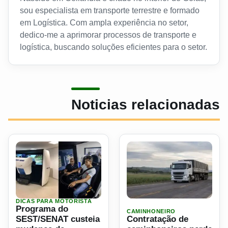
sou especialista em transporte terrestre e formado
em Logística. Com ampla experiência no setor,
dedico-me a aprimorar processos de transporte e
logística, buscando soluções eficientes para o setor.
Noticias relacionadas
DICAS PARA MOTORISTA
Ler materia: Programa do SEST/SENAT custeia mudança d
Ler materia: Contratação d
Programa do
CAMINHONEIRO
SEST/SENAT custeia
Contratação de