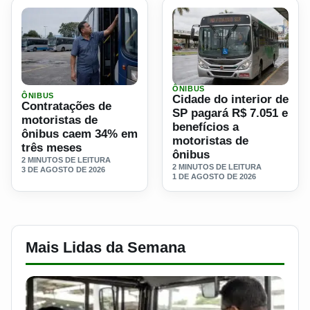
ÔNIBUS
Ler materia: Contratações de motoristas de ônibus caem 
Ler materia: Cidade do inte
ÔNIBUS
Cidade do interior de
Contratações de
SP pagará R$ 7.051 e
motoristas de
benefícios a
ônibus caem 34% em
motoristas de
três meses
ônibus
2 MINUTOS DE LEITURA
2 MINUTOS DE LEITURA
3 DE AGOSTO DE 2026
1 DE AGOSTO DE 2026
Mais Lidas da Semana