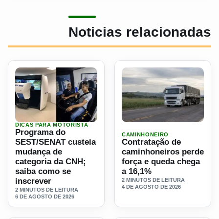
Noticias relacionadas
DICAS PARA MOTORISTA
Ler materia: Programa do SEST/SENAT custeia mudança d
Ler materia: Contratação d
Programa do
CAMINHONEIRO
SEST/SENAT custeia
Contratação de
mudança de
caminhoneiros perde
categoria da CNH;
força e queda chega
saiba como se
a 16,1%
inscrever
2 MINUTOS DE LEITURA
4 DE AGOSTO DE 2026
2 MINUTOS DE LEITURA
6 DE AGOSTO DE 2026