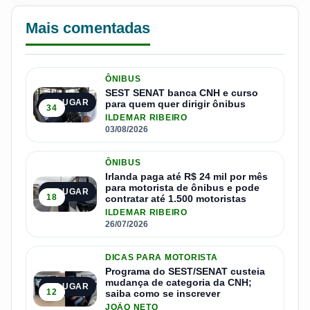
Mais comentadas
ÔNIBUS
SEST SENAT banca CNH e curso
1º LUGAR
para quem quer dirigir ônibus
34
ILDEMAR RIBEIRO
03/08/2026
ÔNIBUS
Irlanda paga até R$ 24 mil por mês
para motorista de ônibus e pode
2º LUGAR
18
contratar até 1.500 motoristas
ILDEMAR RIBEIRO
26/07/2026
DICAS PARA MOTORISTA
Programa do SEST/SENAT custeia
mudança de categoria da CNH;
3º LUGAR
12
saiba como se inscrever
JOÃO NETO