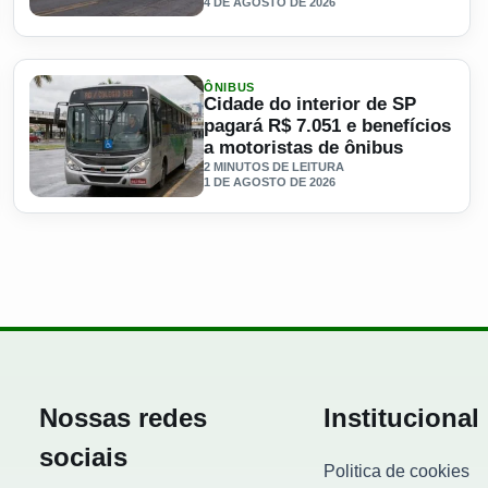
4 DE AGOSTO DE 2026
e categoria da CNH; saiba como se inscrever
Ler materia: Contratação de caminhoneiros perde força e 
ÔNIBUS
Cidade do interior de SP
pagará R$ 7.051 e benefícios
a motoristas de ônibus
2 MINUTOS DE LEITURA
1 DE AGOSTO DE 2026
 34% em três meses
Ler materia: Cidade do interior de SP pagará R$ 7.051 e be
Nossas redes
Institucional
sociais
Politica de cookies