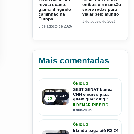
revela quanto
ônibus em mansão
ganha dirigindo
sobre rodas para
caminhão na
viajar pelo mundo
Europa
1 de agosto de 2026
3 de agosto de 2026
Mais comentadas
ÔNIBUS
SEST SENAT banca
CNH e curso para
1º LUGAR
33
quem quer dirigir
ônibus
ILDEMAR RIBEIRO
03/08/2026
ÔNIBUS
Irlanda paga até R$ 24