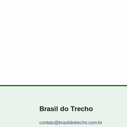
queda chega a 16,1%
nefícios a motoristas de ônibus
Brasil do Trecho
contato@brasildotrecho.com.br