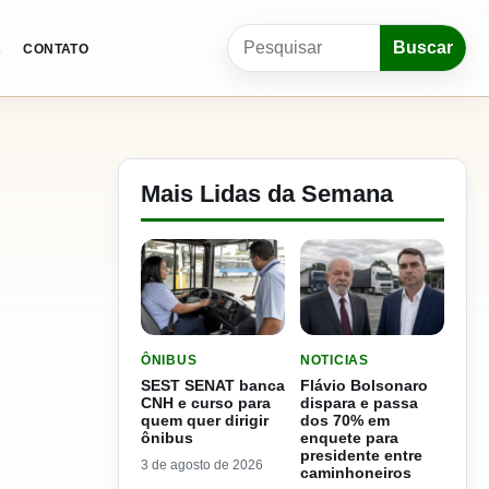
Pesquisar por:
Buscar
A
CONTATO
Mais Lidas da Semana
LER MATERIA: SEST SENAT BANCA CNH E CURS
LER MATERIA: FLÁVIO B
ÔNIBUS
NOTICIAS
SEST SENAT banca
Flávio Bolsonaro
CNH e curso para
dispara e passa
quem quer dirigir
dos 70% em
ônibus
enquete para
presidente entre
3 de agosto de 2026
caminhoneiros