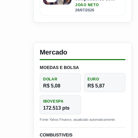
Master Driver Brasil
JOÃO NETO
28/07/2026
Mercado
MOEDAS E BOLSA
DOLAR
EURO
R$ 5,08
R$ 5,87
IBOVESPA
172.513 pts
Fonte Yahoo Finance, atualizado automaticamente.
COMBUSTIVEIS