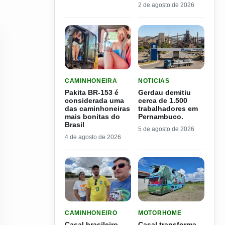
2 de agosto de 2026
LER MATERIA: PAKITA BR-153 É CONSIDERADA
LER MATERIA: GERDAU D
CAMINHONEIRA
NOTICIAS
Pakita BR-153 é
Gerdau demitiu
considerada uma
cerca de 1.500
das caminhoneiras
trabalhadores em
mais bonitas do
Pernambuco.
Brasil
5 de agosto de 2026
4 de agosto de 2026
LER MATERIA: CASAL BRASILEIRO REVELA QU
LER MATERIA: CASAL TR
CAMINHONEIRO
MOTORHOME
Casal brasileiro
Casal transforma