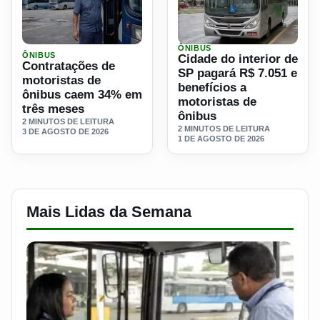
ÔNIBUS
Ler materia: Contratações de motoristas de ônibus caem 
Ler materia: Cidade do inte
ÔNIBUS
Cidade do interior de
Contratações de
SP pagará R$ 7.051 e
motoristas de
benefícios a
ônibus caem 34% em
motoristas de
três meses
ônibus
2 MINUTOS DE LEITURA
2 MINUTOS DE LEITURA
3 DE AGOSTO DE 2026
1 DE AGOSTO DE 2026
Mais Lidas da Semana