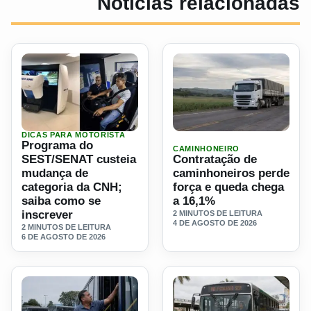
Noticias relacionadas
DICAS PARA MOTORISTA
Ler materia: Programa do SEST/SENAT custeia mudança d
Ler materia: Contratação d
Programa do
CAMINHONEIRO
SEST/SENAT custeia
Contratação de
mudança de
caminhoneiros perde
categoria da CNH;
força e queda chega
saiba como se
a 16,1%
inscrever
2 MINUTOS DE LEITURA
4 DE AGOSTO DE 2026
2 MINUTOS DE LEITURA
6 DE AGOSTO DE 2026