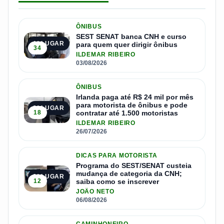
ÔNIBUS
SEST SENAT banca CNH e curso
1º LUGAR
para quem quer dirigir ônibus
34
ILDEMAR RIBEIRO
03/08/2026
ÔNIBUS
Irlanda paga até R$ 24 mil por mês
para motorista de ônibus e pode
2º LUGAR
18
contratar até 1.500 motoristas
ILDEMAR RIBEIRO
26/07/2026
DICAS PARA MOTORISTA
Programa do SEST/SENAT custeia
mudança de categoria da CNH;
3º LUGAR
12
saiba como se inscrever
JOÃO NETO
06/08/2026