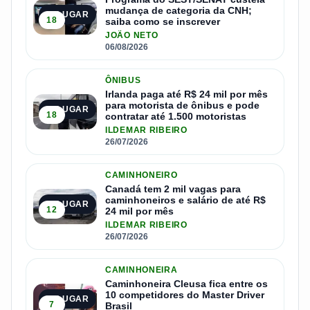
mudança de categoria da CNH;
2º LUGAR
18
saiba como se inscrever
JOÃO NETO
06/08/2026
ÔNIBUS
Irlanda paga até R$ 24 mil por mês
para motorista de ônibus e pode
3º LUGAR
18
contratar até 1.500 motoristas
ILDEMAR RIBEIRO
26/07/2026
CAMINHONEIRO
Canadá tem 2 mil vagas para
caminhoneiros e salário de até R$
4º LUGAR
12
24 mil por mês
ILDEMAR RIBEIRO
26/07/2026
CAMINHONEIRA
Caminhoneira Cleusa fica entre os
10 competidores do Master Driver
5º LUGAR
7
Brasil