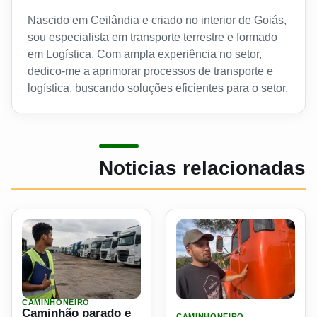
Nascido em Ceilândia e criado no interior de Goiás,
sou especialista em transporte terrestre e formado
em Logística. Com ampla experiência no setor,
dedico-me a aprimorar processos de transporte e
logística, buscando soluções eficientes para o setor.
Noticias relacionadas
CAMINHONEIRO
Ler materia: Caminhão parado e vaga aberta, transportado
Ler materia: Ele colocou vi
Caminhão parado e
CAMINHONEIRO