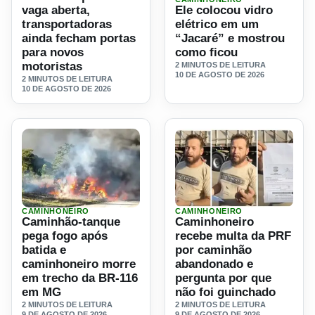
vaga aberta,
Ele colocou vidro
transportadoras
elétrico em um
ainda fecham portas
“Jacaré” e mostrou
para novos
como ficou
motoristas
2 MINUTOS DE LEITURA
10 DE AGOSTO DE 2026
2 MINUTOS DE LEITURA
10 DE AGOSTO DE 2026
CAMINHONEIRO
CAMINHONEIRO
Ler materia: Caminhão-tanque pega fogo após batida e c
Ler materia: Caminhoneiro 
Caminhão-tanque
Caminhoneiro
pega fogo após
recebe multa da PRF
batida e
por caminhão
caminhoneiro morre
abandonado e
em trecho da BR-116
pergunta por que
em MG
não foi guinchado
2 MINUTOS DE LEITURA
2 MINUTOS DE LEITURA
9 DE AGOSTO DE 2026
9 DE AGOSTO DE 2026