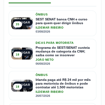
ÔNIBUS
SEST SENAT banca CNH e curso
1º LUGAR
para quem quer dirigir ônibus
35
ILDEMAR RIBEIRO
03/08/2026
DICAS PARA MOTORISTA
Programa do SEST/SENAT custeia
mudança de categoria da CNH;
2º LUGAR
18
saiba como se inscrever
JOÃO NETO
06/08/2026
ÔNIBUS
Irlanda paga até R$ 24 mil por mês
para motorista de ônibus e pode
3º LUGAR
18
contratar até 1.500 motoristas
ILDEMAR RIBEIRO
26/07/2026