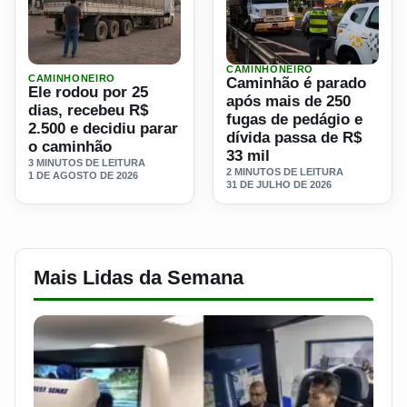
CAMINHONEIRO
Ler materia: Ele rodou por 25 dias, recebeu R$ 2.500 e de
Ler materia: Caminhão é pa
CAMINHONEIRO
Caminhão é parado
Ele rodou por 25
após mais de 250
dias, recebeu R$
fugas de pedágio e
2.500 e decidiu parar
dívida passa de R$
o caminhão
33 mil
3 MINUTOS DE LEITURA
2 MINUTOS DE LEITURA
1 DE AGOSTO DE 2026
31 DE JULHO DE 2026
Mais Lidas da Semana