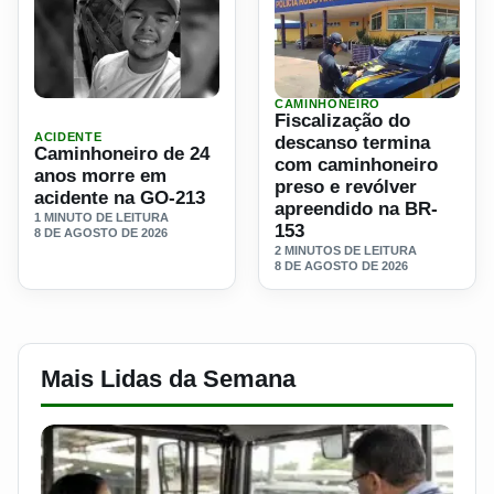
CAMINHONEIRO
Ler materia: Caminhoneiro de 24 anos morre em acidente
Ler materia: Fiscalização 
Fiscalização do
ACIDENTE
descanso termina
Caminhoneiro de 24
com caminhoneiro
anos morre em
preso e revólver
acidente na GO-213
apreendido na BR-
1 MINUTO DE LEITURA
153
8 DE AGOSTO DE 2026
2 MINUTOS DE LEITURA
8 DE AGOSTO DE 2026
Mais Lidas da Semana