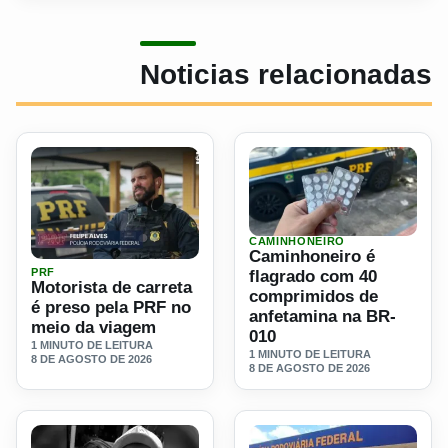
Noticias relacionadas
CAMINHONEIRO
Ler materia: Caminhoneiro 
Caminhoneiro é
Ler materia: Motorista de carreta é preso pela PRF no mei
PRF
flagrado com 40
Motorista de carreta
comprimidos de
é preso pela PRF no
anfetamina na BR-
meio da viagem
010
1 MINUTO DE LEITURA
1 MINUTO DE LEITURA
8 DE AGOSTO DE 2026
8 DE AGOSTO DE 2026