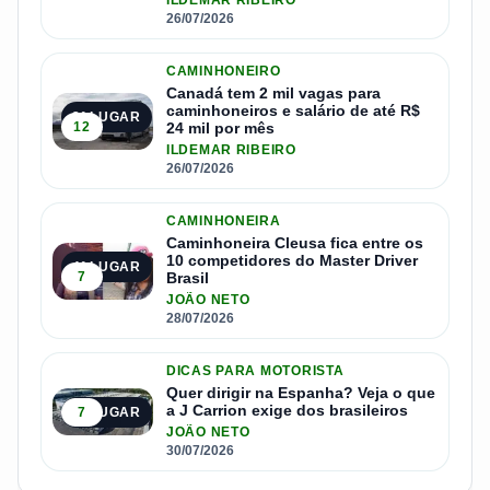
ILDEMAR RIBEIRO
26/07/2026
CAMINHONEIRO
Canadá tem 2 mil vagas para
caminhoneiros e salário de até R$
3º LUGAR
12
24 mil por mês
ILDEMAR RIBEIRO
26/07/2026
CAMINHONEIRA
Caminhoneira Cleusa fica entre os
10 competidores do Master Driver
4º LUGAR
7
Brasil
JOÃO NETO
28/07/2026
DICAS PARA MOTORISTA
Quer dirigir na Espanha? Veja o que
a J Carrion exige dos brasileiros
7
5º LUGAR
JOÃO NETO
30/07/2026