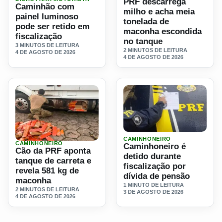
PRF descarrega
Caminhão com
milho e acha meia
painel luminoso
tonelada de
pode ser retido em
maconha escondida
fiscalização
no tanque
3 MINUTOS DE LEITURA
2 MINUTOS DE LEITURA
4 DE AGOSTO DE 2026
4 DE AGOSTO DE 2026
Ler materia: Caminhoneiro é
CAMINHONEIRO
CAMINHONEIRO
Caminhoneiro é
Ler materia: Cão da PRF aponta tanque de carreta e reve
Cão da PRF aponta
detido durante
tanque de carreta e
fiscalização por
revela 581 kg de
dívida de pensão
maconha
1 MINUTO DE LEITURA
2 MINUTOS DE LEITURA
3 DE AGOSTO DE 2026
4 DE AGOSTO DE 2026