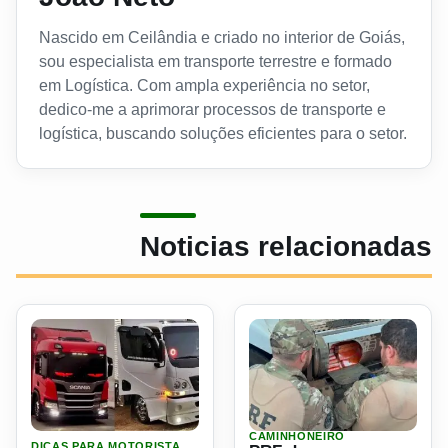
Nascido em Ceilândia e criado no interior de Goiás,
sou especialista em transporte terrestre e formado
em Logística. Com ampla experiência no setor,
dedico-me a aprimorar processos de transporte e
logística, buscando soluções eficientes para o setor.
Noticias relacionadas
CAMINHONEIRO
Ler materia: Caminhão com painel luminoso pode ser retid
Ler materia: PRF descarreg
DICAS PARA MOTORISTA