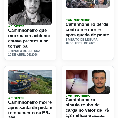
Ler materia: Caminhoneiro 
CAMINHONEIRO
Caminhoneiro perde
ACIDENTE
Ler materia: Caminhoneiro que morreu em acidente estava p
controle e morre
Caminhoneiro que
após queda de ponte
morreu em acidente
1 MINUTO DE LEITURA
estava prestes a se
10 DE ABRIL DE 2026
tornar pai
1 MINUTO DE LEITURA
10 DE ABRIL DE 2026
CAMINHONEIRO
Ler materia: Caminhoneiro morre após saída de pista e t
Ler materia: Caminhoneiro s
ACIDENTE
Caminhoneiro
Caminhoneiro morre
simula roubo de
após saída de pista e
carga no valor de R$
tombamento na BR-
1,3 milhão e acaba