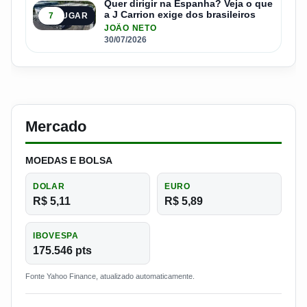
Quer dirigir na Espanha? Veja o que
a J Carrion exige dos brasileiros
7
5º LUGAR
JOÃO NETO
30/07/2026
Mercado
MOEDAS E BOLSA
DOLAR
EURO
R$ 5,11
R$ 5,89
IBOVESPA
175.546 pts
Fonte Yahoo Finance, atualizado automaticamente.