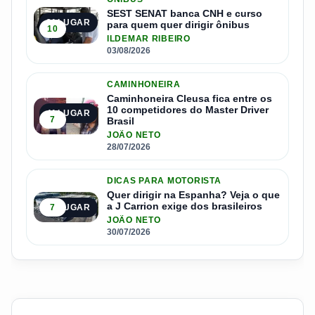
SEST SENAT banca CNH e curso
3º LUGAR
para quem quer dirigir ônibus
10
ILDEMAR RIBEIRO
03/08/2026
CAMINHONEIRA
Caminhoneira Cleusa fica entre os
10 competidores do Master Driver
4º LUGAR
7
Brasil
JOÃO NETO
28/07/2026
DICAS PARA MOTORISTA
Quer dirigir na Espanha? Veja o que
a J Carrion exige dos brasileiros
7
5º LUGAR
JOÃO NETO
30/07/2026