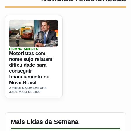
FINANCIAMENTO
Ler materia: Motoristas com nome sujo relatam dificuldade
Motoristas com
nome sujo relatam
dificuldade para
conseguir
financiamento no
Move Brasil
2 MINUTOS DE LEITURA
30 DE MAIO DE 2026
Mais Lidas da Semana