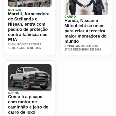
Ler materia: Marelli, fornecedora de Stellantis e Nissan, 
NOTICIA
Marelli, fornecedora
CARRO
Ler materia: Honda, Nissan 
de Stellantis e
Honda, Nissan e
Nissan, entra com
Mitsubishi se unem
pedido de proteção
para criar a terceira
contra falência nos
maior montadora do
EUA
mundo
2 MINUTOS DE LEITURA
2 MINUTOS DE LEITURA
12 DE AGOSTO DE 2025
27 DE DEZEMBRO DE 2024
CARRO
Ler materia: Como é a picape com motor de caminhão e jeit
Como é a picape
com motor de
caminhão e jeito de
carro de luxo