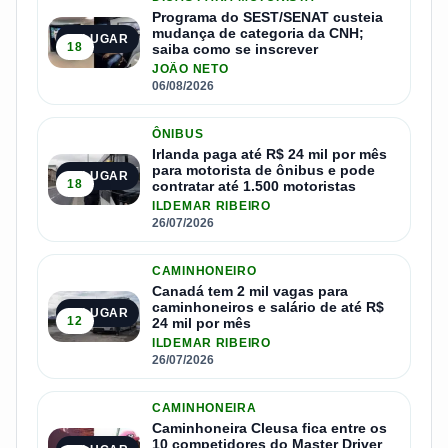
Programa do SEST/SENAT custeia
mudança de categoria da CNH;
2º LUGAR
18
saiba como se inscrever
JOÃO NETO
06/08/2026
ÔNIBUS
Irlanda paga até R$ 24 mil por mês
para motorista de ônibus e pode
3º LUGAR
18
contratar até 1.500 motoristas
ILDEMAR RIBEIRO
26/07/2026
CAMINHONEIRO
Canadá tem 2 mil vagas para
caminhoneiros e salário de até R$
4º LUGAR
12
24 mil por mês
ILDEMAR RIBEIRO
26/07/2026
CAMINHONEIRA
Caminhoneira Cleusa fica entre os
10 competidores do Master Driver