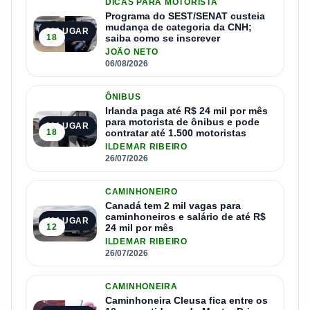
DICAS PARA MOTORISTA
Programa do SEST/SENAT custeia
mudança de categoria da CNH;
2º LUGAR
18
saiba como se inscrever
JOÃO NETO
06/08/2026
ÔNIBUS
Irlanda paga até R$ 24 mil por mês
para motorista de ônibus e pode
3º LUGAR
18
contratar até 1.500 motoristas
ILDEMAR RIBEIRO
26/07/2026
CAMINHONEIRO
Canadá tem 2 mil vagas para
caminhoneiros e salário de até R$
4º LUGAR
12
24 mil por mês
ILDEMAR RIBEIRO
26/07/2026
CAMINHONEIRA
Caminhoneira Cleusa fica entre os