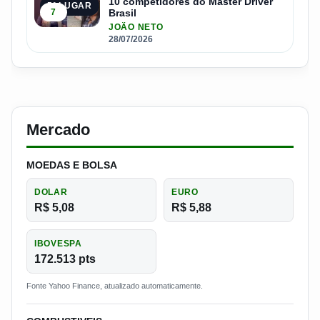
10 competidores do Master Driver
5º LUGAR
7
Brasil
JOÃO NETO
28/07/2026
Mercado
MOEDAS E BOLSA
DOLAR
EURO
R$ 5,08
R$ 5,88
IBOVESPA
172.513 pts
Fonte Yahoo Finance, atualizado automaticamente.