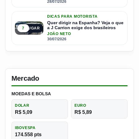
28/07/2026
DICAS PARA MOTORISTA
Quer dirigir na Espanha? Veja o que
a J Carrion exige dos brasileiros
7
5º LUGAR
JOÃO NETO
30/07/2026
Mercado
MOEDAS E BOLSA
DOLAR
EURO
R$ 5,09
R$ 5,89
IBOVESPA
174.558 pts