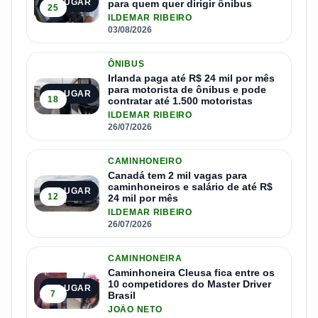
1º LUGAR
para quem quer dirigir ônibus
25
ILDEMAR RIBEIRO
03/08/2026
ÔNIBUS
Irlanda paga até R$ 24 mil por mês
para motorista de ônibus e pode
2º LUGAR
18
contratar até 1.500 motoristas
ILDEMAR RIBEIRO
26/07/2026
CAMINHONEIRO
Canadá tem 2 mil vagas para
caminhoneiros e salário de até R$
3º LUGAR
12
24 mil por mês
ILDEMAR RIBEIRO
26/07/2026
CAMINHONEIRA
Caminhoneira Cleusa fica entre os
10 competidores do Master Driver
4º LUGAR
7
Brasil
JOÃO NETO