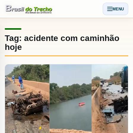
Pular para o conteudo
MENU
Abrir men
Tag:
acidente com caminhão
hoje