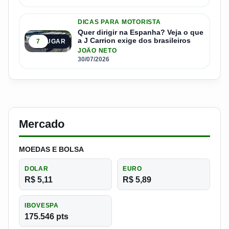
DICAS PARA MOTORISTA
Quer dirigir na Espanha? Veja o que
a J Carrion exige dos brasileiros
7
5º LUGAR
JOÃO NETO
30/07/2026
Mercado
MOEDAS E BOLSA
DOLAR
EURO
R$ 5,11
R$ 5,89
IBOVESPA
175.546 pts