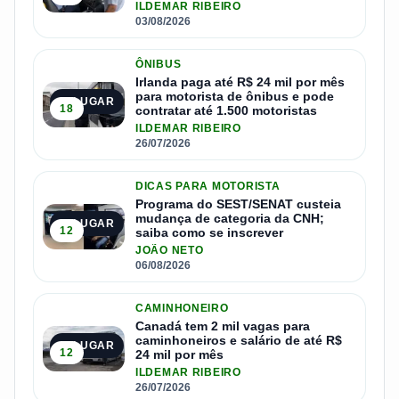
ILDEMAR RIBEIRO
03/08/2026
ÔNIBUS
Irlanda paga até R$ 24 mil por mês
para motorista de ônibus e pode
2º LUGAR
18
contratar até 1.500 motoristas
ILDEMAR RIBEIRO
26/07/2026
DICAS PARA MOTORISTA
Programa do SEST/SENAT custeia
mudança de categoria da CNH;
3º LUGAR
12
saiba como se inscrever
JOÃO NETO
06/08/2026
CAMINHONEIRO
Canadá tem 2 mil vagas para
caminhoneiros e salário de até R$
4º LUGAR
12
24 mil por mês
ILDEMAR RIBEIRO
26/07/2026