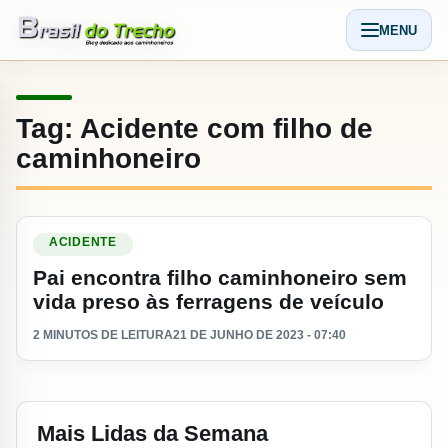
Pular para o conteudo
MENU
Abrir men
Tag:
Acidente com filho de
caminhoneiro
Ler materia: Pai encontra filho caminhoneiro sem vida preso 
ACIDENTE
Pai encontra filho caminhoneiro sem
vida preso às ferragens de veículo
2 MINUTOS DE LEITURA
21 DE JUNHO DE 2023 - 07:40
Mais Lidas da Semana