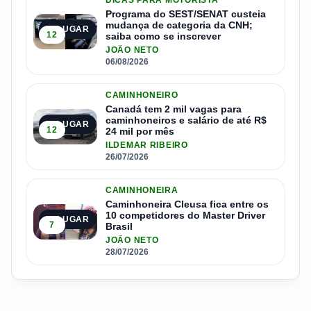
Programa do SEST/SENAT custeia
mudança de categoria da CNH;
3º LUGAR
12
saiba como se inscrever
JOÃO NETO
06/08/2026
CAMINHONEIRO
Canadá tem 2 mil vagas para
caminhoneiros e salário de até R$
4º LUGAR
12
24 mil por mês
ILDEMAR RIBEIRO
26/07/2026
CAMINHONEIRA
Caminhoneira Cleusa fica entre os
10 competidores do Master Driver
5º LUGAR
7
Brasil
JOÃO NETO
28/07/2026