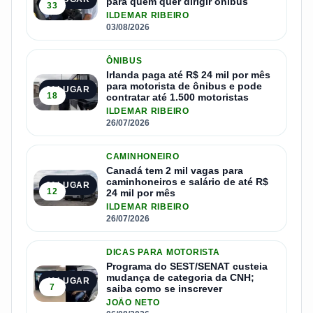
para quem quer dirigir ônibus
33
ILDEMAR RIBEIRO
03/08/2026
ÔNIBUS
Irlanda paga até R$ 24 mil por mês
para motorista de ônibus e pode
2º LUGAR
18
contratar até 1.500 motoristas
ILDEMAR RIBEIRO
26/07/2026
CAMINHONEIRO
Canadá tem 2 mil vagas para
caminhoneiros e salário de até R$
3º LUGAR
12
24 mil por mês
ILDEMAR RIBEIRO
26/07/2026
DICAS PARA MOTORISTA
Programa do SEST/SENAT custeia
mudança de categoria da CNH;
4º LUGAR
7
saiba como se inscrever
JOÃO NETO