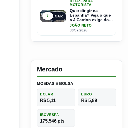
DICAS PARA
MOTORISTA
Quer dirigir na
Espanha? Veja o que
7
5º LUGAR
a J Carrion exige dos
brasileiros
JOÃO NETO
30/07/2026
Mercado
MOEDAS E BOLSA
DOLAR
EURO
R$ 5,11
R$ 5,89
IBOVESPA
175.546 pts