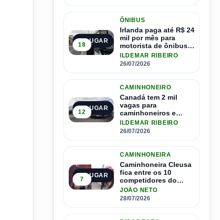
ÔNIBUS
Irlanda paga até R$ 24
mil por mês para
2º LUGAR
18
motorista de ônibus e
pode contratar até
ILDEMAR RIBEIRO
1.500 motoristas
26/07/2026
CAMINHONEIRO
Canadá tem 2 mil
vagas para
3º LUGAR
12
caminhoneiros e
salário de até R$ 24
ILDEMAR RIBEIRO
mil por mês
26/07/2026
CAMINHONEIRA
Caminhoneira Cleusa
fica entre os 10
4º LUGAR
7
competidores do
Master Driver Brasil
JOÃO NETO
28/07/2026