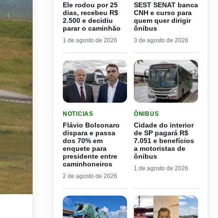
Ele rodou por 25
SEST SENAT banca
dias, recebeu R$
CNH e curso para
2.500 e decidiu
quem quer dirigir
parar o caminhão
ônibus
1 de agosto de 2026
3 de agosto de 2026
LER MATERIA: FLÁVIO BOLSONARO DISPARA E
LER MATERIA: CIDADE DO
NOTICIAS
ÔNIBUS
Flávio Bolsonaro
Cidade do interior
dispara e passa
de SP pagará R$
dos 70% em
7.051 e benefícios
enquete para
a motoristas de
presidente entre
ônibus
caminhoneiros
1 de agosto de 2026
2 de agosto de 2026