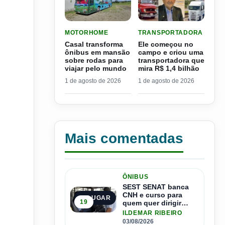
LER MATERIA: CASAL TRANSFORMA ÔNIBUS E
LER MATERIA: ELE COME
MOTORHOME
TRANSPORTADORA
Casal transforma
Ele começou no
ônibus em mansão
campo e criou uma
sobre rodas para
transportadora que
viajar pelo mundo
mira R$ 1,4 bilhão
1 de agosto de 2026
1 de agosto de 2026
Mais comentadas
ÔNIBUS
SEST SENAT banca
CNH e curso para
1º LUGAR
19
quem quer dirigir
ônibus
ILDEMAR RIBEIRO
03/08/2026