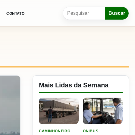
Pesquisar por:
Buscar
A
CONTATO
Mais Lidas da Semana
LER MATERIA: ELE RODOU POR 25 DIAS, RECEB
LER MATERIA: SEST SENA
CAMINHONEIRO
ÔNIBUS