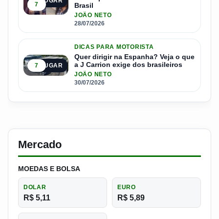
4º LUGAR
7
Brasil
JOÃO NETO
28/07/2026
DICAS PARA MOTORISTA
Quer dirigir na Espanha? Veja o que
a J Carrion exige dos brasileiros
7
5º LUGAR
JOÃO NETO
30/07/2026
Mercado
MOEDAS E BOLSA
DOLAR
EURO
R$ 5,11
R$ 5,89