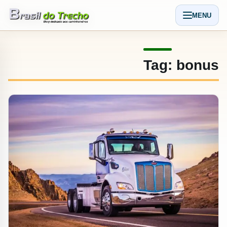
Pular para o conteudo
MENU
Abrir men
Tag:
bonus