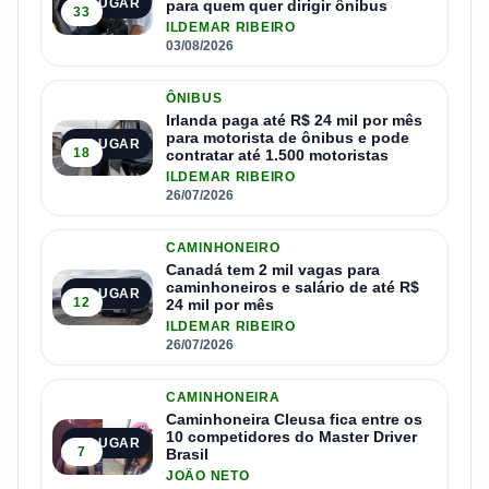
1º LUGAR
para quem quer dirigir ônibus
33
ILDEMAR RIBEIRO
03/08/2026
ÔNIBUS
Irlanda paga até R$ 24 mil por mês
para motorista de ônibus e pode
2º LUGAR
18
contratar até 1.500 motoristas
ILDEMAR RIBEIRO
26/07/2026
CAMINHONEIRO
Canadá tem 2 mil vagas para
caminhoneiros e salário de até R$
3º LUGAR
12
24 mil por mês
ILDEMAR RIBEIRO
26/07/2026
CAMINHONEIRA
Caminhoneira Cleusa fica entre os
10 competidores do Master Driver
4º LUGAR
7
Brasil
JOÃO NETO