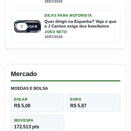
28/07/2026
DICAS PARA MOTORISTA
Quer dirigir na Espanha? Veja o que
a J Carrion exige dos brasileiros
7
5º LUGAR
JOÃO NETO
30/07/2026
Mercado
MOEDAS E BOLSA
DOLAR
EURO
R$ 5,08
R$ 5,87
IBOVESPA
172.513 pts