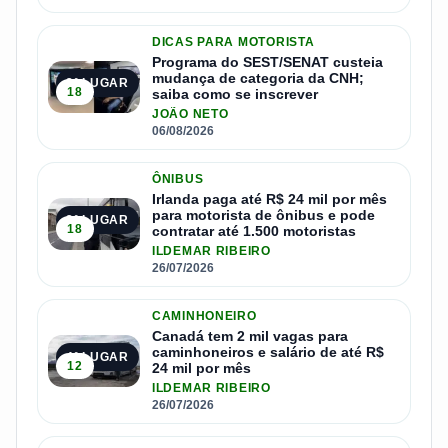
DICAS PARA MOTORISTA
Programa do SEST/SENAT custeia
mudança de categoria da CNH;
2º LUGAR
18
saiba como se inscrever
JOÃO NETO
06/08/2026
ÔNIBUS
Irlanda paga até R$ 24 mil por mês
para motorista de ônibus e pode
3º LUGAR
18
contratar até 1.500 motoristas
ILDEMAR RIBEIRO
26/07/2026
CAMINHONEIRO
Canadá tem 2 mil vagas para
caminhoneiros e salário de até R$
4º LUGAR
12
24 mil por mês
ILDEMAR RIBEIRO
26/07/2026