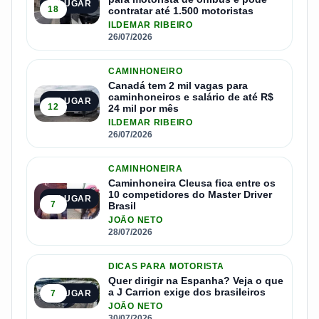
2º LUGAR
18
contratar até 1.500 motoristas
ILDEMAR RIBEIRO
26/07/2026
CAMINHONEIRO
Canadá tem 2 mil vagas para
caminhoneiros e salário de até R$
3º LUGAR
12
24 mil por mês
ILDEMAR RIBEIRO
26/07/2026
CAMINHONEIRA
Caminhoneira Cleusa fica entre os
10 competidores do Master Driver
4º LUGAR
7
Brasil
JOÃO NETO
28/07/2026
DICAS PARA MOTORISTA
Quer dirigir na Espanha? Veja o que
a J Carrion exige dos brasileiros
7
5º LUGAR
JOÃO NETO
30/07/2026