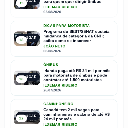
1º LUGAR
para quem quer dirigir ônibus
35
ILDEMAR RIBEIRO
03/08/2026
DICAS PARA MOTORISTA
Programa do SEST/SENAT custeia
mudança de categoria da CNH;
2º LUGAR
18
saiba como se inscrever
JOÃO NETO
06/08/2026
ÔNIBUS
Irlanda paga até R$ 24 mil por mês
para motorista de ônibus e pode
3º LUGAR
18
contratar até 1.500 motoristas
ILDEMAR RIBEIRO
26/07/2026
CAMINHONEIRO
Canadá tem 2 mil vagas para
caminhoneiros e salário de até R$
4º LUGAR
12
24 mil por mês
ILDEMAR RIBEIRO