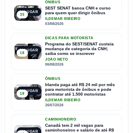
ÔNIBUS
SEST SENAT banca CNH e curso
1º LUGAR
para quem quer dirigir ônibus
35
ILDEMAR RIBEIRO
03/08/2026
DICAS PARA MOTORISTA
Programa do SEST/SENAT custeia
mudança de categoria da CNH;
2º LUGAR
18
saiba como se inscrever
JOÃO NETO
06/08/2026
ÔNIBUS
Irlanda paga até R$ 24 mil por mês
para motorista de ônibus e pode
3º LUGAR
18
contratar até 1.500 motoristas
ILDEMAR RIBEIRO
26/07/2026
CAMINHONEIRO
Canadá tem 2 mil vagas para
caminhoneiros e salário de até R$
4º LUGAR