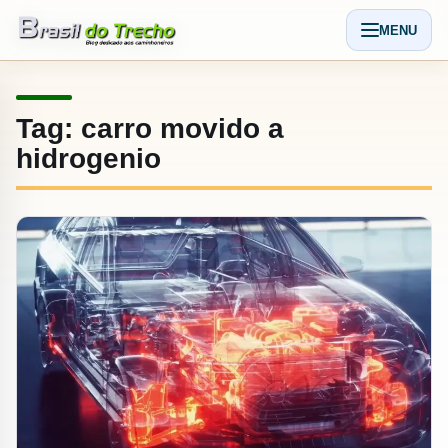
Pular para o conteudo
MENU
Abrir men
Tag:
carro movido a
hidrogenio