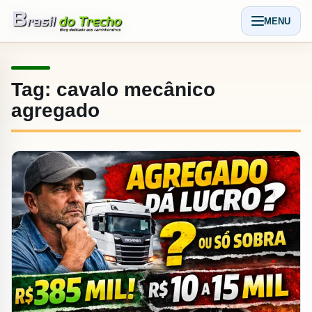
Pular para o conteudo
MENU
Abrir men
Tag:
cavalo mecânico
agregado