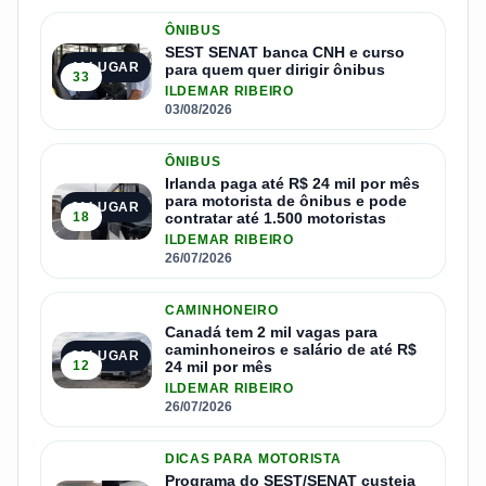
ÔNIBUS
SEST SENAT banca CNH e curso
1º LUGAR
para quem quer dirigir ônibus
33
ILDEMAR RIBEIRO
03/08/2026
ÔNIBUS
Irlanda paga até R$ 24 mil por mês
para motorista de ônibus e pode
2º LUGAR
18
contratar até 1.500 motoristas
ILDEMAR RIBEIRO
26/07/2026
CAMINHONEIRO
Canadá tem 2 mil vagas para
caminhoneiros e salário de até R$
3º LUGAR
12
24 mil por mês
ILDEMAR RIBEIRO
26/07/2026
DICAS PARA MOTORISTA
Programa do SEST/SENAT custeia