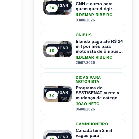
CNH e curso para
1º LUGAR
34
quem quer dirigir
ônibus
ILDEMAR RIBEIRO
03/08/2026
ÔNIBUS
Irlanda paga até R$ 24
mil por mês para
2º LUGAR
18
motorista de ônibus e
pode contratar até
ILDEMAR RIBEIRO
1.500 motoristas
26/07/2026
DICAS PARA
MOTORISTA
Programa do
SEST/SENAT custeia
3º LUGAR
12
mudança de categoria
da CNH; saiba como
JOÃO NETO
se inscrever
06/08/2026
CAMINHONEIRO
Canadá tem 2 mil
vagas para
4º LUGAR