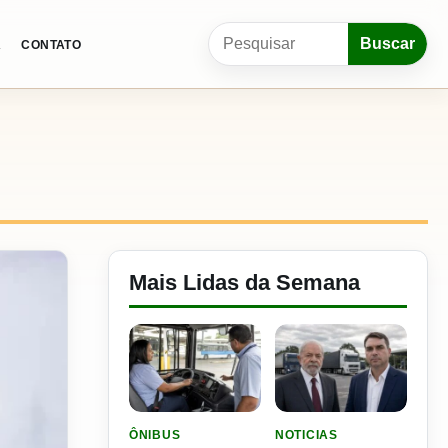
Pesquisar por:
Buscar
A
CONTATO
Mais Lidas da Semana
LER MATERIA: SEST SENAT BANCA CNH E CURS
LER MATERIA: FLÁVIO B
ÔNIBUS
NOTICIAS