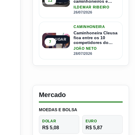
12
caminhoneiros e
salário de até R$ 24
ILDEMAR RIBEIRO
mil por mês
26/07/2026
CAMINHONEIRA
Caminhoneira Cleusa
fica entre os 10
5º LUGAR
7
competidores do
Master Driver Brasil
JOÃO NETO
28/07/2026
Mercado
MOEDAS E BOLSA
DOLAR
EURO
R$ 5,08
R$ 5,87