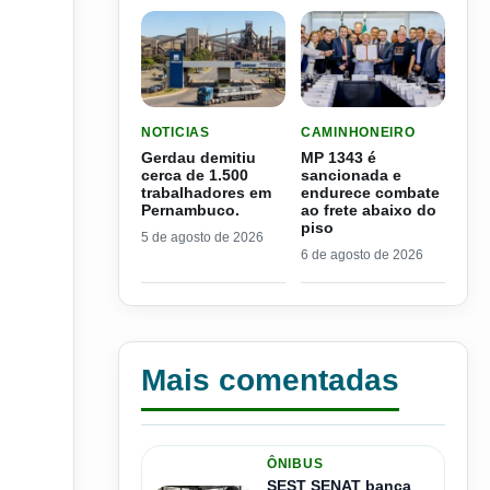
LER MATERIA: GERDAU DEMITIU CERCA DE 1.
LER MATERIA: MP 1343 É
NOTICIAS
CAMINHONEIRO
Gerdau demitiu
MP 1343 é
cerca de 1.500
sancionada e
trabalhadores em
endurece combate
Pernambuco.
ao frete abaixo do
piso
5 de agosto de 2026
6 de agosto de 2026
Mais comentadas
ÔNIBUS
SEST SENAT banca