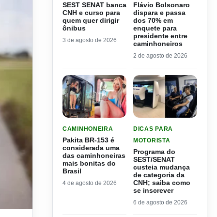
SEST SENAT banca
Flávio Bolsonaro
CNH e curso para
dispara e passa
quem quer dirigir
dos 70% em
ônibus
enquete para
presidente entre
3 de agosto de 2026
caminhoneiros
2 de agosto de 2026
LER MATERIA: PAKITA BR-153 É CONSIDERADA
LER MATERIA: PROGRAMA
CAMINHONEIRA
DICAS PARA
Pakita BR-153 é
MOTORISTA
considerada uma
Programa do
das caminhoneiras
SEST/SENAT
mais bonitas do
custeia mudança
Brasil
de categoria da
CNH; saiba como
4 de agosto de 2026
se inscrever
6 de agosto de 2026