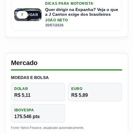
DICAS PARA MOTORISTA
Quer dirigir na Espanha? Veja o que
a J Carrion exige dos brasileiros
7
5º LUGAR
JOÃO NETO
30/07/2026
Mercado
MOEDAS E BOLSA
DOLAR
EURO
R$ 5,11
R$ 5,89
IBOVESPA
175.546 pts
Fonte Yahoo Finance, atualizado automaticamente.