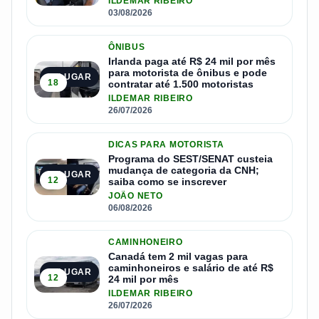
ILDEMAR RIBEIRO
03/08/2026
ÔNIBUS
Irlanda paga até R$ 24 mil por mês
para motorista de ônibus e pode
2º LUGAR
18
contratar até 1.500 motoristas
ILDEMAR RIBEIRO
26/07/2026
DICAS PARA MOTORISTA
Programa do SEST/SENAT custeia
mudança de categoria da CNH;
3º LUGAR
12
saiba como se inscrever
JOÃO NETO
06/08/2026
CAMINHONEIRO
Canadá tem 2 mil vagas para
caminhoneiros e salário de até R$
4º LUGAR
12
24 mil por mês
ILDEMAR RIBEIRO
26/07/2026