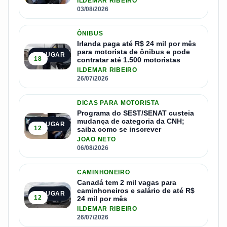
ILDEMAR RIBEIRO
03/08/2026
ÔNIBUS
Irlanda paga até R$ 24 mil por mês
para motorista de ônibus e pode
2º LUGAR
18
contratar até 1.500 motoristas
ILDEMAR RIBEIRO
26/07/2026
DICAS PARA MOTORISTA
Programa do SEST/SENAT custeia
mudança de categoria da CNH;
3º LUGAR
12
saiba como se inscrever
JOÃO NETO
06/08/2026
CAMINHONEIRO
Canadá tem 2 mil vagas para
caminhoneiros e salário de até R$
4º LUGAR
12
24 mil por mês
ILDEMAR RIBEIRO
26/07/2026