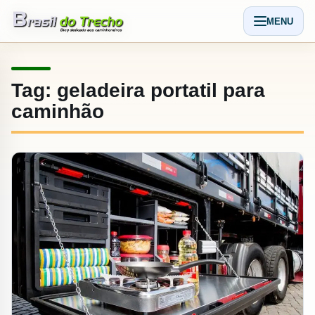
Pular para o conteudo
MENU
Abrir men
Tag:
geladeira portatil para
caminhão