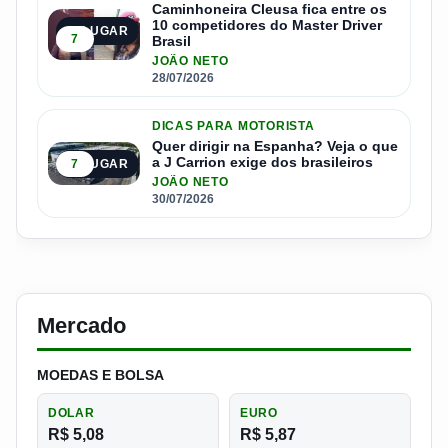
Caminhoneira Cleusa fica entre os
10 competidores do Master Driver
4º LUGAR
7
Brasil
JOÃO NETO
28/07/2026
DICAS PARA MOTORISTA
Quer dirigir na Espanha? Veja o que
a J Carrion exige dos brasileiros
7
5º LUGAR
JOÃO NETO
30/07/2026
Mercado
MOEDAS E BOLSA
DOLAR
EURO
R$ 5,08
R$ 5,87