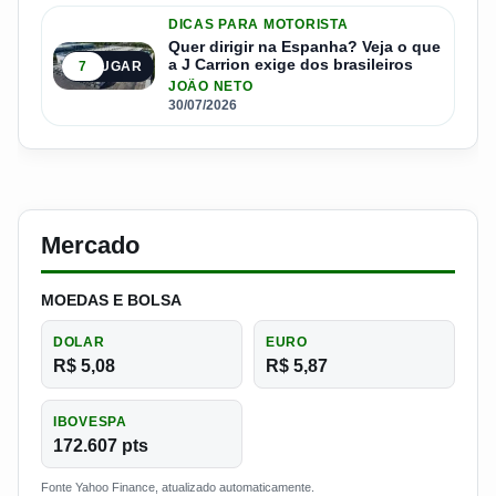
DICAS PARA MOTORISTA
Quer dirigir na Espanha? Veja o que
a J Carrion exige dos brasileiros
7
5º LUGAR
JOÃO NETO
30/07/2026
Mercado
MOEDAS E BOLSA
DOLAR
EURO
R$ 5,08
R$ 5,87
IBOVESPA
172.607 pts
Fonte Yahoo Finance, atualizado automaticamente.