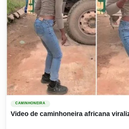
Ler materia: Video de caminhoneira africana viraliza nas re
CAMINHONEIRA
Video de caminhoneira africana viral