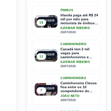
ÔNIBUS
Irlanda paga até R$ 24
mil por mês para
2º LUGAR
18
motorista de ônibus e
pode contratar até
ILDEMAR RIBEIRO
1.500 motoristas
26/07/2026
CAMINHONEIRO
Canadá tem 2 mil
vagas para
3º LUGAR
12
caminhoneiros e
salário de até R$ 24
ILDEMAR RIBEIRO
mil por mês
26/07/2026
CAMINHONEIRA
Caminhoneira Cleusa
fica entre os 10
4º LUGAR
7
competidores do
Master Driver Brasil
JOÃO NETO
28/07/2026