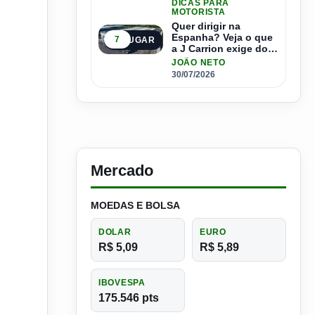
DICAS PARA
MOTORISTA
Quer dirigir na
Espanha? Veja o que
7
5º LUGAR
a J Carrion exige dos
brasileiros
JOÃO NETO
30/07/2026
Mercado
MOEDAS E BOLSA
DOLAR
EURO
R$ 5,09
R$ 5,89
IBOVESPA
175.546 pts