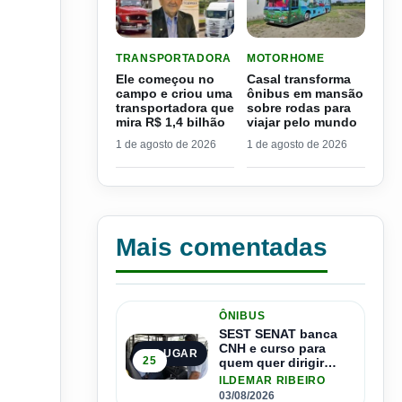
LER MATERIA: ELE COMEÇOU NO CAMPO E CRIO
LER MATERIA: CASAL TR
TRANSPORTADORA
MOTORHOME
Ele começou no
Casal transforma
campo e criou uma
ônibus em mansão
transportadora que
sobre rodas para
mira R$ 1,4 bilhão
viajar pelo mundo
1 de agosto de 2026
1 de agosto de 2026
Mais comentadas
ÔNIBUS
SEST SENAT banca
CNH e curso para
1º LUGAR
25
quem quer dirigir
ônibus
ILDEMAR RIBEIRO
03/08/2026