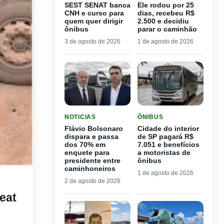
SEST SENAT banca
Ele rodou por 25
CNH e curso para
dias, recebeu R$
quem quer dirigir
2.500 e decidiu
ônibus
parar o caminhão
3 de agosto de 2026
1 de agosto de 2026
LER MATERIA: FLÁVIO BOLSONARO DISPARA E
LER MATERIA: CIDADE DO
NOTICIAS
ÔNIBUS
Flávio Bolsonaro
Cidade do interior
dispara e passa
de SP pagará R$
dos 70% em
7.051 e benefícios
enquete para
a motoristas de
presidente entre
ônibus
caminhoneiros
1 de agosto de 2026
2 de agosto de 2026
eat