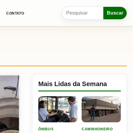
Pesquisar por:
Buscar
A
CONTATO
Mais Lidas da Semana
LER MATERIA: SEST SENAT BANCA CNH E CURS
LER MATERIA: ELE RODOU
ÔNIBUS
CAMINHONEIRO