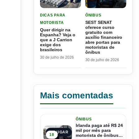
LER MATERIA: QUER DIRIGIR NA ESPANHA? VEJ
LER MATERIA: SEST SEN
DICAS PARA
ÔNIBUS
SEST SENAT
MOTORISTA
oferece curso
Quer dirigir na
gratuito com
Espanha? Veja o
auxílio financeiro
que a J Carrion
abre portas para
exige dos
motoristas de
brasileiros
ônibus
30 de julho de 2026
30 de julho de 2026
Mais comentadas
ÔNIBUS
Irlanda paga até R$ 24
mil por mês para
1º LUGAR
18
motorista de ônibus e