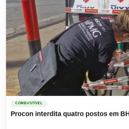
Ler materia: Procon interdita quatro postos em BH por vend
COMBUSTÍVEL
Procon interdita quatro postos em B