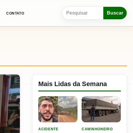
Pesquisar por:
Buscar
A
CONTATO
Mais Lidas da Semana
LER MATERIA: VIDEO: FILHO DO NENI SOFRE 
LER MATERIA: ELE RODOU
ACIDENTE
CAMINHONEIRO