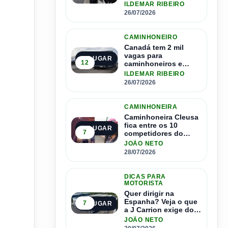
pode contratar até
ILDEMAR RIBEIRO
1.500 motoristas
26/07/2026
CAMINHONEIRO
Canadá tem 2 mil
vagas para
2º LUGAR
12
caminhoneiros e
salário de até R$ 24
ILDEMAR RIBEIRO
mil por mês
26/07/2026
CAMINHONEIRA
Caminhoneira Cleusa
fica entre os 10
3º LUGAR
7
competidores do
Master Driver Brasil
JOÃO NETO
28/07/2026
DICAS PARA
MOTORISTA
Quer dirigir na
Espanha? Veja o que
7
4º LUGAR
a J Carrion exige dos
brasileiros
JOÃO NETO