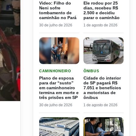
Video: Filho do
Ele rodou por 25
Neni sofre
dias, recebeu R$
tombamento de
2.500 e decidiu
caminhão no Pará
parar o caminhão
30 de julho de 2026
1 de agosto de 2026
LER MATERIA: PLANO DE ESPOSA PARA DAR “S
LER MATERIA: CIDADE DO
CAMINHONEIRO
ÔNIBUS
Plano de esposa
Cidade do interior
para dar “susto”
de SP pagará R$
em caminhoneiro
7.051 e benefícios
termina em morte e
a motoristas de
três prisões em SP
ônibus
30 de julho de 2026
1 de agosto de 2026