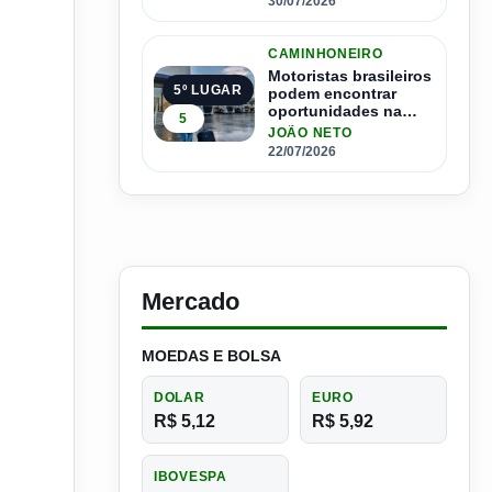
30/07/2026
CAMINHONEIRO
Motoristas brasileiros
5º LUGAR
podem encontrar
oportunidades na
5
Espanha com salários
JOÃO NETO
que passam de R$ 17
22/07/2026
mil por mês
Mercado
MOEDAS E BOLSA
DOLAR
EURO
R$ 5,12
R$ 5,92
IBOVESPA