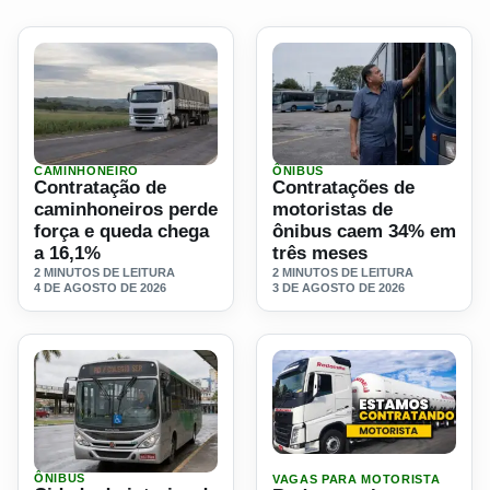
CAMINHONEIRO
ÔNIBUS
Ler materia: Contratação de caminhoneiros perde força e
Ler materia: Contratações 
Contratação de
Contratações de
caminhoneiros perde
motoristas de
força e queda chega
ônibus caem 34% em
a 16,1%
três meses
2 MINUTOS DE LEITURA
2 MINUTOS DE LEITURA
4 DE AGOSTO DE 2026
3 DE AGOSTO DE 2026
Ler materia: Rodomeu abre
ÔNIBUS
VAGAS PARA MOTORISTA
Ler materia: Cidade do interior de SP pagará R$ 7.051 e be