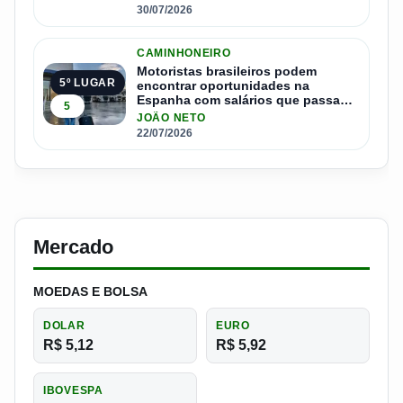
30/07/2026
CAMINHONEIRO
Motoristas brasileiros podem
5º LUGAR
encontrar oportunidades na
Espanha com salários que passam
5
de R$ 17 mil por mês
JOÃO NETO
22/07/2026
Mercado
MOEDAS E BOLSA
DOLAR
EURO
R$ 5,12
R$ 5,92
IBOVESPA