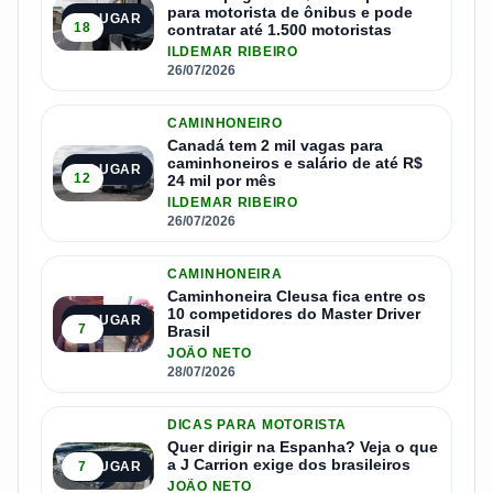
para motorista de ônibus e pode
1º LUGAR
18
contratar até 1.500 motoristas
ILDEMAR RIBEIRO
26/07/2026
CAMINHONEIRO
Canadá tem 2 mil vagas para
caminhoneiros e salário de até R$
2º LUGAR
12
24 mil por mês
ILDEMAR RIBEIRO
26/07/2026
CAMINHONEIRA
Caminhoneira Cleusa fica entre os
10 competidores do Master Driver
3º LUGAR
7
Brasil
JOÃO NETO
28/07/2026
DICAS PARA MOTORISTA
Quer dirigir na Espanha? Veja o que
a J Carrion exige dos brasileiros
7
4º LUGAR
JOÃO NETO