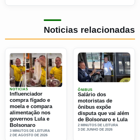
Noticias relacionadas
Ler materia: Salário dos mo
NOTICIAS
ÔNIBUS
Ler materia: Influenciador compra fígado e moela e compa
Influenciador
Salário dos
compra fígado e
motoristas de
moela e compara
ônibus expõe
alimentação nos
disputa que vai além
governos Lula e
de Bolsonaro e Lula
Bolsonaro
2 MINUTOS DE LEITURA
3 DE JUNHO DE 2026
3 MINUTOS DE LEITURA
2 DE AGOSTO DE 2026