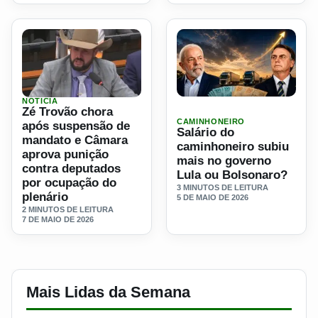
NOTICIA
Ler materia: Salário do cam
Ler materia: Zé Trovão chora após suspensão de mandato
Zé Trovão chora
CAMINHONEIRO
após suspensão de
Salário do
mandato e Câmara
caminhoneiro subiu
aprova punição
mais no governo
contra deputados
Lula ou Bolsonaro?
por ocupação do
3 MINUTOS DE LEITURA
plenário
5 DE MAIO DE 2026
2 MINUTOS DE LEITURA
7 DE MAIO DE 2026
Mais Lidas da Semana