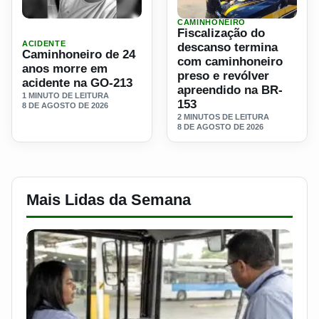
CAMINHONEIRO
Ler materia: Caminhoneiro de 24 anos morre em acidente
Ler materia: Fiscalização 
Fiscalização do
ACIDENTE
descanso termina
Caminhoneiro de 24
com caminhoneiro
anos morre em
preso e revólver
acidente na GO-213
apreendido na BR-
1 MINUTO DE LEITURA
153
8 DE AGOSTO DE 2026
2 MINUTOS DE LEITURA
8 DE AGOSTO DE 2026
Mais Lidas da Semana