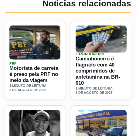
Noticias relacionadas
CAMINHONEIRO
Ler materia: Caminhoneiro 
Caminhoneiro é
Ler materia: Motorista de carreta é preso pela PRF no mei
PRF
flagrado com 40
Motorista de carreta
comprimidos de
é preso pela PRF no
anfetamina na BR-
meio da viagem
010
1 MINUTO DE LEITURA
1 MINUTO DE LEITURA
8 DE AGOSTO DE 2026
8 DE AGOSTO DE 2026