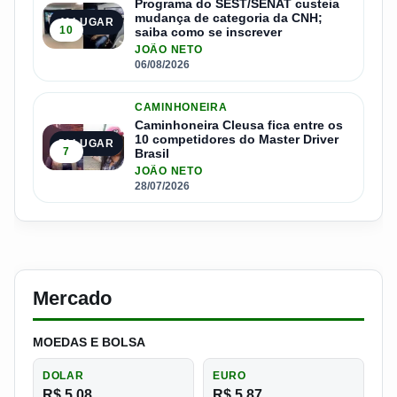
Programa do SEST/SENAT custeia
mudança de categoria da CNH;
4º LUGAR
10
saiba como se inscrever
JOÃO NETO
06/08/2026
CAMINHONEIRA
Caminhoneira Cleusa fica entre os
10 competidores do Master Driver
5º LUGAR
7
Brasil
JOÃO NETO
28/07/2026
Mercado
MOEDAS E BOLSA
DOLAR
EURO
R$ 5,08
R$ 5,87