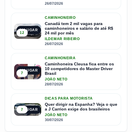
26/07/2026
CAMINHONEIRO
Canadá tem 2 mil vagas para
caminhoneiros e salário de até R$
3º LUGAR
12
24 mil por mês
ILDEMAR RIBEIRO
26/07/2026
CAMINHONEIRA
Caminhoneira Cleusa fica entre os
10 competidores do Master Driver
4º LUGAR
7
Brasil
JOÃO NETO
28/07/2026
DICAS PARA MOTORISTA
Quer dirigir na Espanha? Veja o que
a J Carrion exige dos brasileiros
7
5º LUGAR
JOÃO NETO
30/07/2026