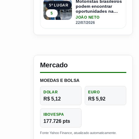
Motoristas brasileiros
5º LUGAR
podem encontrar
oportunidades na
5
Espanha com salários
JOÃO NETO
que passam de R$ 17
22/07/2026
mil por mês
Mercado
MOEDAS E BOLSA
DOLAR
EURO
R$ 5,12
R$ 5,92
IBOVESPA
177.726 pts
Fonte Yahoo Finance, atualizado automaticamente.