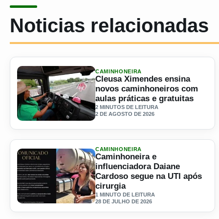
Noticias relacionadas
CAMINHONEIRA
Cleusa Ximendes ensina
novos caminhoneiros com
aulas práticas e gratuitas
2 MINUTOS DE LEITURA
2 DE AGOSTO DE 2026
Ler materia: Cleusa Ximendes ensina novos caminhoneiros
CAMINHONEIRA
Caminhoneira e
influenciadora Daiane
Cardoso segue na UTI após
cirurgia
1 MINUTO DE LEITURA
28 DE JULHO DE 2026
Ler materia: Caminhoneira e influenciadora Daiane Cardo