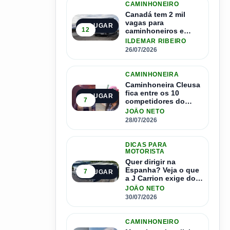
CAMINHONEIRO
Canadá tem 2 mil
vagas para
2º LUGAR
12
caminhoneiros e
salário de até R$ 24
ILDEMAR RIBEIRO
mil por mês
26/07/2026
CAMINHONEIRA
Caminhoneira Cleusa
fica entre os 10
3º LUGAR
7
competidores do
Master Driver Brasil
JOÃO NETO
28/07/2026
DICAS PARA
MOTORISTA
Quer dirigir na
Espanha? Veja o que
7
4º LUGAR
a J Carrion exige dos
brasileiros
JOÃO NETO
30/07/2026
CAMINHONEIRO