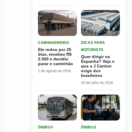
LER MATERIA: ELE RODOU POR 25 DIAS, RECEB
LER MATERIA: QUER DIRI
CAMINHONEIRO
DICAS PARA
Ele rodou por 25
MOTORISTA
dias, recebeu R$
Quer dirigir na
2.500 e decidiu
Espanha? Veja o
parar o caminhão
que a J Carrion
exige dos
1 de agosto de 2026
brasileiros
30 de julho de 2026
LER MATERIA: CIDADE DO INTERIOR DE SP PAGA
LER MATERIA: SEST SEN
ÔNIBUS
ÔNIBUS