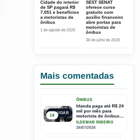
Cidade do interior
SEST SENAT
de SP pagará R$
oferece curso
7.051 e benefícios
gratuito com
a motoristas de
auxílio financeiro
ônibus
abre portas para
motoristas de
1 de agosto de 2026
ônibus
30 de julho de 2026
Mais comentadas
ÔNIBUS
Irlanda paga até R$ 24
mil por mês para
1º LUGAR
18
motorista de ônibus e
pode contratar até
ILDEMAR RIBEIRO
1.500 motoristas
26/07/2026