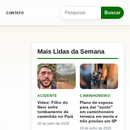
Pesquisar por:
Buscar
A
CONTATO
Mais Lidas da Semana
LER MATERIA: VIDEO: FILHO DO NENI SOFRE 
LER MATERIA: PLANO DE
ACIDENTE
CAMINHONEIRO
Video: Filho do
Plano de esposa
Neni sofre
para dar “susto”
tombamento de
em caminhoneiro
caminhão no Pará
termina em morte e
três prisões em SP
30 de julho de 2026
30 de julho de 2026