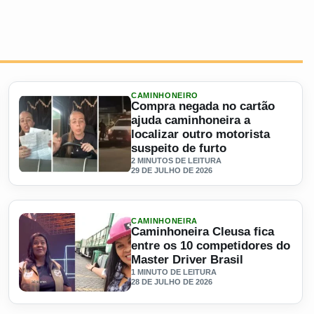
CAMINHONEIRO
Compra negada no cartão
ajuda caminhoneira a
localizar outro motorista
suspeito de furto
2 MINUTOS DE LEITURA
29 DE JULHO DE 2026
 com aulas práticas e gratuitas
Ler materia: Compra negada no cartão ajuda caminhoneira a 
CAMINHONEIRA
Caminhoneira Cleusa fica
entre os 10 competidores do
Master Driver Brasil
1 MINUTO DE LEITURA
28 DE JULHO DE 2026
so segue na UTI após cirurgia
Ler materia: Caminhoneira Cleusa fica entre os 10 competid