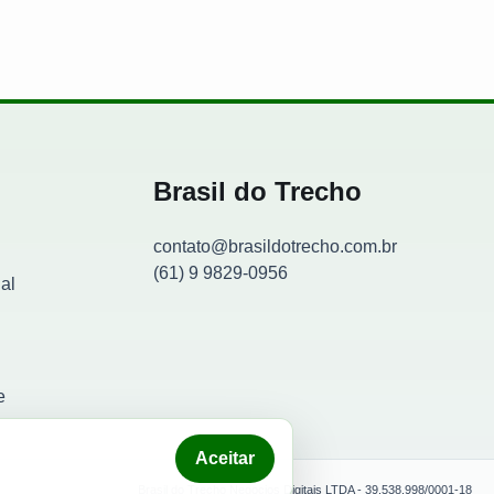
Brasil do Trecho
contato@brasildotrecho.com.br
(61) 9 9829-0956
al
Contador de visitantes
e
Aceitar
Brasil do Trecho Negocios Digitais LTDA - 39.538.998/0001-18