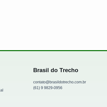
com aulas práticas e gratuitas
Brasil do Trecho
contato@brasildotrecho.com.br
(61) 9 9829-0956
al
Contador de visitantes