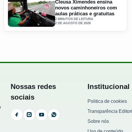
Cleusa Ximendes ensina
novos caminhoneiros com
aulas práticas e gratuitas
2 MINUTOS DE LEITURA
2 DE AGOSTO DE 2026
la 581 kg de maconha
Ler materia: Cleusa Ximendes ensina novos caminhoneiros 
Nossas redes
Institucional
sociais
Politica de cookies
o
Transparência Editori
Facebook
Instagram
YouTube
WhatsApp
Sobre nós
Uso de conteúdo