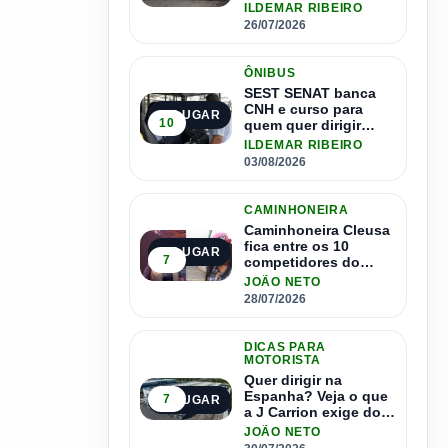
salário de até R$ 24
ILDEMAR RIBEIRO
mil por mês
26/07/2026
ÔNIBUS
SEST SENAT banca
CNH e curso para
3º LUGAR
10
quem quer dirigir
ônibus
ILDEMAR RIBEIRO
03/08/2026
CAMINHONEIRA
Caminhoneira Cleusa
fica entre os 10
4º LUGAR
7
competidores do
Master Driver Brasil
JOÃO NETO
28/07/2026
DICAS PARA
MOTORISTA
Quer dirigir na
Espanha? Veja o que
7
5º LUGAR
a J Carrion exige dos
brasileiros
JOÃO NETO