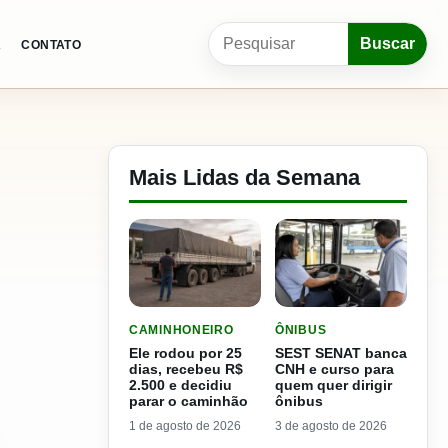
Pesquisar por:
Buscar
A
CONTATO
Mais Lidas da Semana
LER MATERIA: ELE RODOU POR 25 DIAS, RECEB
LER MATERIA: SEST SENA
CAMINHONEIRO
ÔNIBUS
Ele rodou por 25
SEST SENAT banca
dias, recebeu R$
CNH e curso para
2.500 e decidiu
quem quer dirigir
parar o caminhão
ônibus
1 de agosto de 2026
3 de agosto de 2026