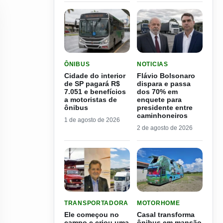
LER MATERIA: CIDADE DO INTERIOR DE SP PAGA
LER MATERIA: FLÁVIO B
ÔNIBUS
NOTICIAS
Cidade do interior
Flávio Bolsonaro
de SP pagará R$
dispara e passa
7.051 e benefícios
dos 70% em
a motoristas de
enquete para
ônibus
presidente entre
caminhoneiros
1 de agosto de 2026
2 de agosto de 2026
LER MATERIA: ELE COMEÇOU NO CAMPO E CRIO
LER MATERIA: CASAL TR
TRANSPORTADORA
MOTORHOME
Ele começou no
Casal transforma
campo e criou uma
ônibus em mansão