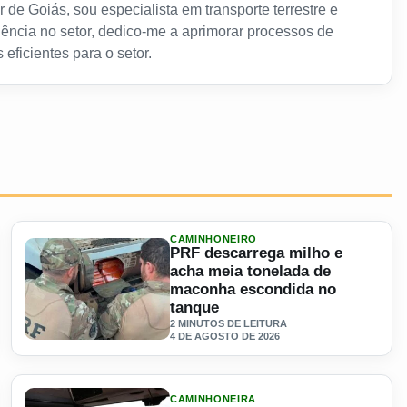
 de Goiás, sou especialista em transporte terrestre e
ência no setor, dedico-me a aprimorar processos de
 eficientes para o setor.
CAMINHONEIRO
PRF descarrega milho e
acha meia tonelada de
maconha escondida no
tanque
2 MINUTOS DE LEITURA
4 DE AGOSTO DE 2026
lta de novos caminhoneiros
Ler materia: PRF descarrega milho e acha meia tonelada 
CAMINHONEIRA