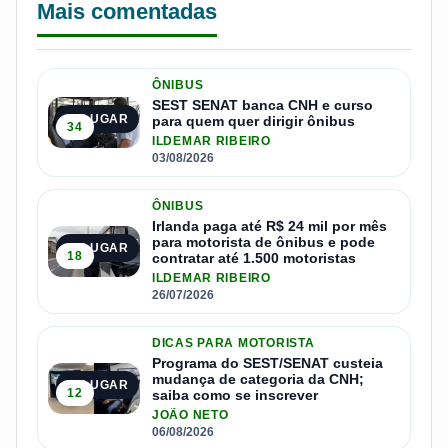
Mais comentadas
ÔNIBUS
SEST SENAT banca CNH e curso
1º LUGAR
para quem quer dirigir ônibus
34
ILDEMAR RIBEIRO
03/08/2026
ÔNIBUS
Irlanda paga até R$ 24 mil por mês
para motorista de ônibus e pode
2º LUGAR
18
contratar até 1.500 motoristas
ILDEMAR RIBEIRO
26/07/2026
DICAS PARA MOTORISTA
Programa do SEST/SENAT custeia
mudança de categoria da CNH;
3º LUGAR
12
saiba como se inscrever
JOÃO NETO
06/08/2026