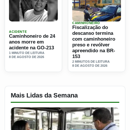
CAMINHONEIRO
Ler materia: Caminhoneiro de 24 anos morre em acidente
Ler materia: Fiscalização 
Fiscalização do
ACIDENTE
descanso termina
Caminhoneiro de 24
com caminhoneiro
anos morre em
preso e revólver
acidente na GO-213
apreendido na BR-
1 MINUTO DE LEITURA
153
8 DE AGOSTO DE 2026
2 MINUTOS DE LEITURA
8 DE AGOSTO DE 2026
Mais Lidas da Semana