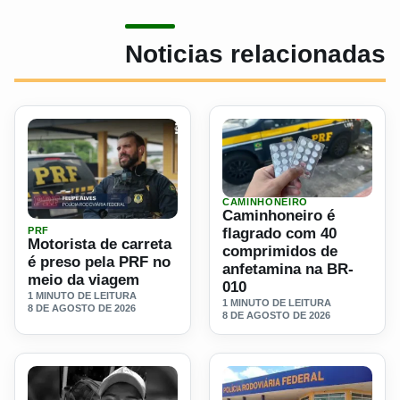
Noticias relacionadas
CAMINHONEIRO
Ler materia: Caminhoneiro 
Caminhoneiro é
Ler materia: Motorista de carreta é preso pela PRF no mei
PRF
flagrado com 40
Motorista de carreta
comprimidos de
é preso pela PRF no
anfetamina na BR-
meio da viagem
010
1 MINUTO DE LEITURA
1 MINUTO DE LEITURA
8 DE AGOSTO DE 2026
8 DE AGOSTO DE 2026