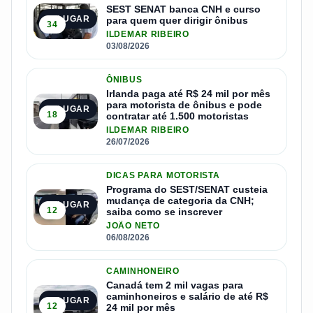
SEST SENAT banca CNH e curso
1º LUGAR
para quem quer dirigir ônibus
34
ILDEMAR RIBEIRO
03/08/2026
ÔNIBUS
Irlanda paga até R$ 24 mil por mês
para motorista de ônibus e pode
2º LUGAR
18
contratar até 1.500 motoristas
ILDEMAR RIBEIRO
26/07/2026
DICAS PARA MOTORISTA
Programa do SEST/SENAT custeia
mudança de categoria da CNH;
3º LUGAR
12
saiba como se inscrever
JOÃO NETO
06/08/2026
CAMINHONEIRO
Canadá tem 2 mil vagas para
caminhoneiros e salário de até R$
4º LUGAR
12
24 mil por mês